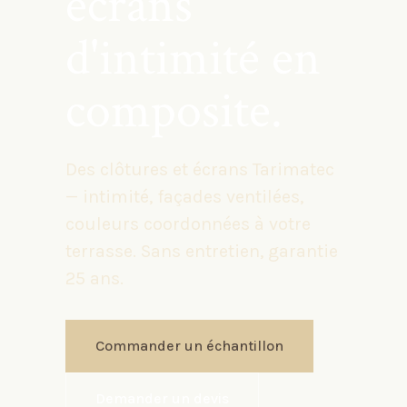
écrans
d'intimité en
composite.
Des clôtures et écrans Tarimatec
— intimité, façades ventilées,
couleurs coordonnées à votre
terrasse. Sans entretien, garantie
25 ans.
Commander un échantillon
Demander un devis